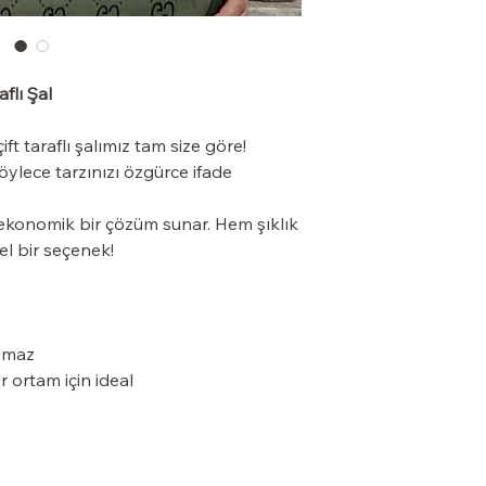
flı Şal
ift taraflı şalımız tam size göre! 
 böylece tarzınızı özgürce ifade 
ze ekonomik bir çözüm sunar. Hem şıklık 
l bir seçenek!
aymaz
r ortam için ideal