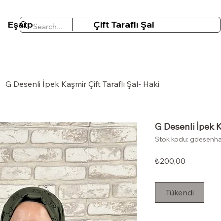
Eşarp
Çift Taraflı Şal
G Desenli İpek Kaşmir Çift Taraflı Şal- Haki
G Desenli İpek K
Stok kodu: gdesenha
Fiyat
₺200,00
Tükendi