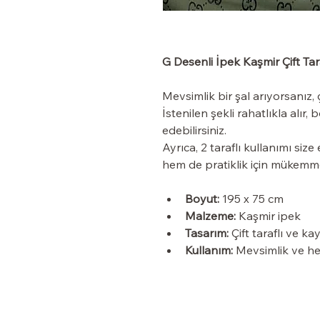
G Desenli İpek Kaşmir Çift Tara
Mevsimlik bir şal arıyorsanız, ç
İstenilen şekli rahatlıkla alır,
edebilirsiniz.
Ayrıca, 2 taraflı kullanımı si
hem de pratiklik için mükemme
Boyut:
 195 x 75 cm
Malzeme:
 Kaşmir ipek
Tasarım:
 Çift taraflı ve k
Kullanım:
 Mevsimlik ve he