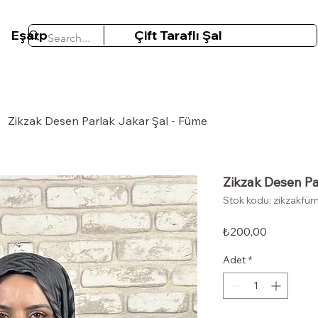
Eşarp
Çift Taraflı Şal
Zikzak Desen Parlak Jakar Şal - Füme
Zikzak Desen Pa
Stok kodu: zikzakfü
Fiyat
₺200,00
Adet
*