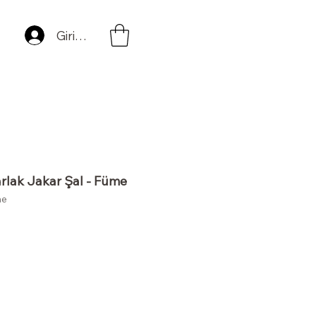
Giriş Yap
rlak Jakar Şal - Füme
me