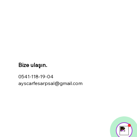
Powered by
InnoTech Apps
Your 14 days trial has expired.
Bize ulaşın.
The trial's over, but the show must go on! 🎬
Upgrade now to keep your web masterpiece in
0541-118-19-04
the spotlight.
ayscarfesarpsal@gmail.com
Send us a message
Online
🎈 Şimdi bizimle sohbet edin!