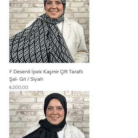
F Desenli İpek Kaşmir Çift Taraflı
Şal- Gri / Siyah
Fiyat
₺200,00