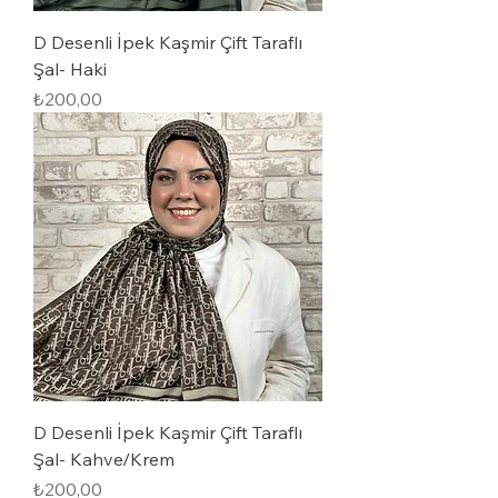
The trial's over, but the show must go
on! 🎬 Upgrade now to keep your web
D Desenli İpek Kaşmir Çift Taraflı
masterpiece in the spotlight.
Şal- Haki
Fiyat
₺200,00
D Desenli İpek Kaşmir Çift Taraflı
Şal- Kahve/Krem
Fiyat
₺200,00