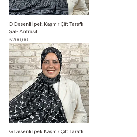
D Desenli İpek Kaşmir Çift Taraflı
Şal- Antrasit
Fiyat
₺200,00
G Desenli İpek Kaşmir Çift Taraflı