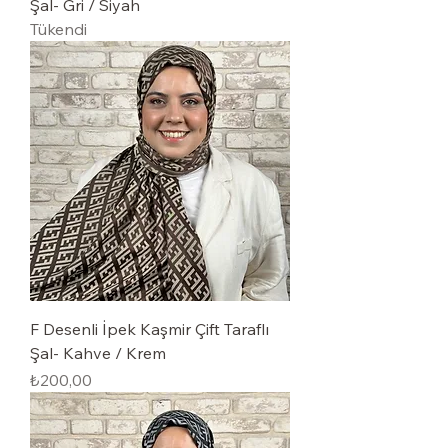
Şal- Gri / Siyah
Tükendi
F Desenli İpek Kaşmir Çift Taraflı
Şal- Kahve / Krem
Powered by
Fiyat
₺200,00
InnoTech Apps