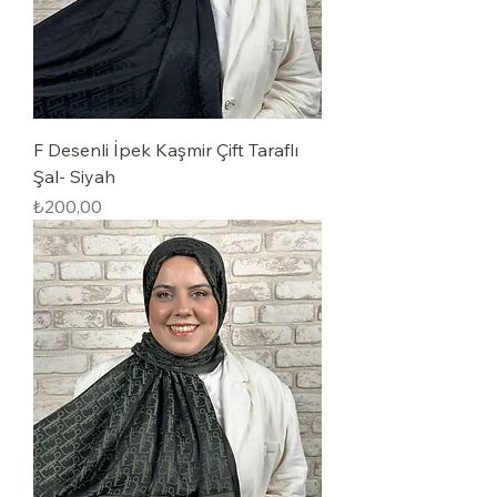
F Desenli İpek Kaşmir Çift Taraflı
Şal- Siyah
Fiyat
₺200,00
Your 14 days trial has
expired.