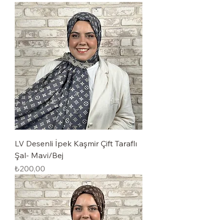
LV Desenli İpek Kaşmir Çift Taraflı
Şal- Mavi/Bej
Fiyat
₺200,00